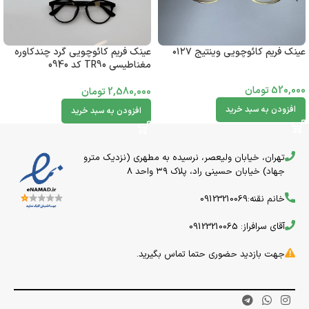
عینک فریم کائوچویی گرد چندکاوره
عینک فریم کائوچویی وینتیج ۰۱۲۷
مغناطیسی TR90 کد 0940
520,000
تومان
2,580,000
تومان
افزودن به سبد خرید
افزودن به سبد خرید
تهران، خیابان ولیعصر، نرسیده به مطهری (نزدیک مترو
جهاد) خیابان حسینی راد، پلاک ۳۹ واحد 8
خانم نقنه:09123210069
آقای سرافراز: 09123210065
جهت بازدید حضوری حتما تماس بگیرید.