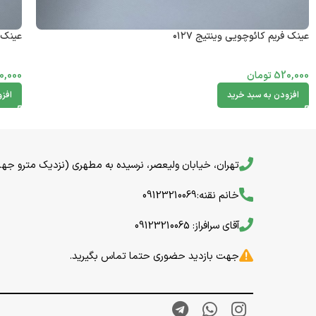
عینک فریم کائوچویی وینتیج ۰۱۲۷
عینک ف
520,000
تومان
0,000
افزودن به سبد خرید
افز
تهران، خیابان ولیعصر، نرسیده به مطهری (نزدیک مترو جهاد) خیا
خانم نقنه:09123210069
آقای سرافراز: 09123210065
جهت بازدید حضوری حتما تماس بگیرید.