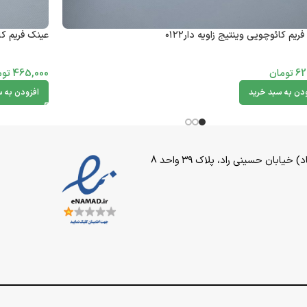
ریم کائوچویی وینتیج زاویه دار۰۱۲۲
عینک فریم کائ
62
تومان
465,000
توم
ودن به سبد خرید
افزودن به س
بان حسینی راد، پلاک ۳۹ واحد 8