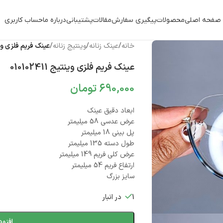
صفحه اصلی
محصولات
پیگیری سفارش
مقالات
پشتیبانی
درباره ما
حساب کاربری
خانه
/
عینک زنانه
/
وینتیج زنانه
/
عینک فریم فلزی وینتیج 11
عینک فریم فلزی وینتیج 010102411
690,000
تومان
ابعاد دقیق عینک
عرض عدسی 58 میلیمتر
پل بینی 18 میلیمتر
طول دسته 135 میلیمتر
عرض کلی فریم 149 میلیمتر
ارتفاع فریم 54 میلیمتر
سایز بزرگ
1 در انبار
افزود