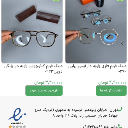
عینک فریم فلزی زاویه دار آیسی برلین
عینک فریم کائوچویی زاویه دار پلنگی
۰۳۶۰
دوپل۰۲۲۳
4,900,000
تومان
3,200,000
تومان
انتخاب گزینه ها
افزودن به سبد خرید
تهران، خیابان ولیعصر، نرسیده به مطهری (نزدیک مترو
جهاد) خیابان حسینی راد، پلاک ۳۹ واحد 8
خانم نقنه:09123210069