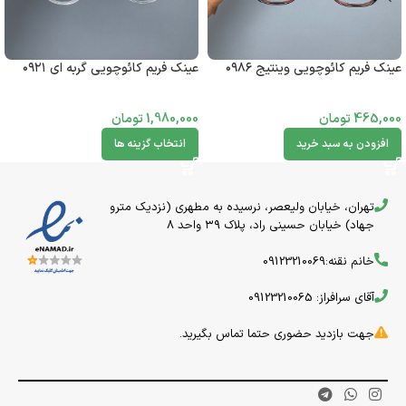
عینک فریم کائوچویی وینتیج ۰۹۸۶
عینک فریم کائوچویی گربه ای ۰۹۲۱
465,000
تومان
1,980,000
تومان
افزودن به سبد خرید
انتخاب گزینه ها
تهران، خیابان ولیعصر، نرسیده به مطهری (نزدیک مترو
جهاد) خیابان حسینی راد، پلاک ۳۹ واحد 8
خانم نقنه:09123210069
آقای سرافراز: 09123210065
جهت بازدید حضوری حتما تماس بگیرید.