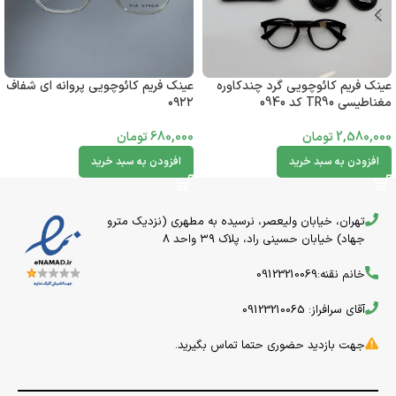
عینک فریم کائوچویی گرد چندکاوره
عینک فریم کائوچویی پروانه ای شفاف
مغناطیسی TR90 کد 0940
۰۹۲۲
2,580,000
تومان
680,000
تومان
افزودن به سبد خرید
افزودن به سبد خرید
تهران، خیابان ولیعصر، نرسیده به مطهری (نزدیک مترو
جهاد) خیابان حسینی راد، پلاک ۳۹ واحد 8
خانم نقنه:09123210069
آقای سرافراز: 09123210065
جهت بازدید حضوری حتما تماس بگیرید.