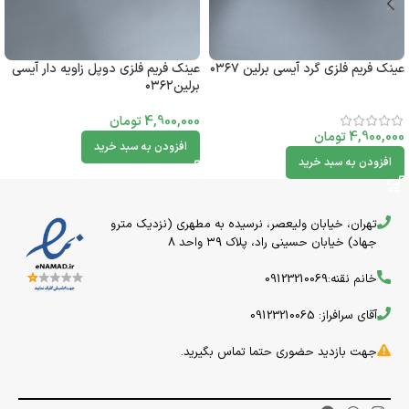
عینک فریم فلزی گرد آیسی برلین ۰۳۶۷
عینک فریم فلزی دوپل زاویه دار آیسی
برلین۰۳۶۲
4,900,000
تومان
4,900,000
تومان
افزودن به سبد خرید
افزودن به سبد خرید
تهران، خیابان ولیعصر، نرسیده به مطهری (نزدیک مترو
جهاد) خیابان حسینی راد، پلاک ۳۹ واحد 8
خانم نقنه:09123210069
آقای سرافراز: 09123210065
جهت بازدید حضوری حتما تماس بگیرید.