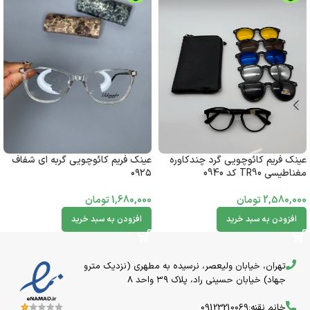
عینک فریم کائوچویی گرد چندکاوره
عینک فریم کائوچویی گربه ای شفاف
مغناطیسی TR90 کد 0940
۰۹۲۵
2,580,000
تومان
1,680,000
تومان
افزودن به سبد خرید
افزودن به سبد خرید
تهران، خیابان ولیعصر، نرسیده به مطهری (نزدیک مترو
جهاد) خیابان حسینی راد، پلاک ۳۹ واحد 8
خانم نقنه:09123210069