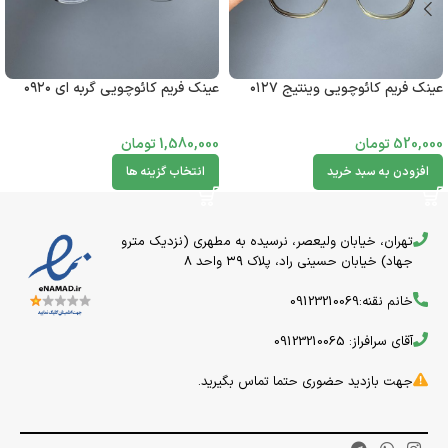
عینک فریم کائوچویی وینتیج ۰۱۲۷
عینک فریم کائوچویی گربه ای ۰۹۲۰
520,000
تومان
1,580,000
تومان
افزودن به سبد خرید
انتخاب گزینه ها
تهران، خیابان ولیعصر، نرسیده به مطهری (نزدیک مترو
جهاد) خیابان حسینی راد، پلاک ۳۹ واحد 8
خانم نقنه:09123210069
آقای سرافراز: 09123210065
جهت بازدید حضوری حتما تماس بگیرید.