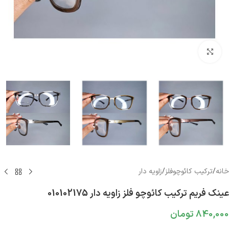
بزرگنمایی تصویر
خانه
/
ترکیب کائوچوفلز
/
زاویه دار
عینک فریم ترکیب کائوچو فلز زاویه دار 010102175
840,000
تومان