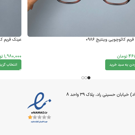
ریم کائوچویی وینتیج ۰۹۸۶
عینک فریم کائو
46
تومان
1,980,000
تو
ودن به سبد خرید
انتخاب گزین
بان حسینی راد، پلاک ۳۹ واحد 8