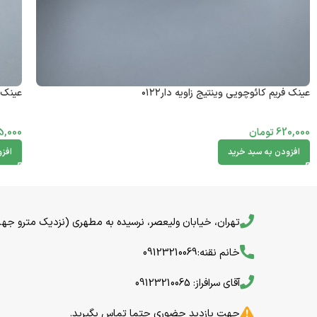
عینک فریم کائوچویی وینتیج زاویه دار۰۱۲۲
عینک ف
620,000
تومان
5,000
افزودن به سبد خرید
افز
تهران، خیابان ولیعصر، نرسیده به مطهری (نزدیک مترو جهاد) خیا
خانم نقنه:09123210069
آقای سرافراز: 09123210065
جهت بازدید حضوری حتما تماس بگیرید.