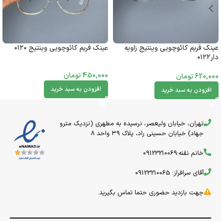
عینک فریم کائوچویی وینتیج زاویه
عینک فریم کائوچویی وینتیج ۰۱۲۰
دار۰۱۲۲
450,000
تومان
620,000
تومان
افزودن به سبد خرید
افزودن به سبد خرید
تهران، خیابان ولیعصر، نرسیده به مطهری (نزدیک مترو
جهاد) خیابان حسینی راد، پلاک ۳۹ واحد 8
خانم نقنه:09123210069
آقای سرافراز: 09123210065
جهت بازدید حضوری حتما تماس بگیرید.