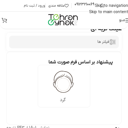
09123210069
Skip to navigation
علاقه مندی
ورود / ثبت نام
Skip to main content
منو
خانه
/
محصولات برچسب خورده “عینک گربه ای”
عینک گربه ای
فیلتر ها
پیشنهاد بر اساس فرم صورت شما
گرد
نمایش 1–18 از 643 نتیجه