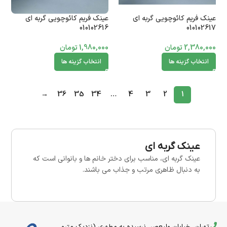
عینک فریم کائوچویی گربه ای
عینک فریم کائوچویی گربه ای
010102616
010102617
2,380,000
تومان
1,980,000
تومان
انتخاب گزینه ها
انتخاب گزینه ها
→
36
35
34
…
4
3
2
1
عینک گربه ای
عینک گربه ای، مناسب برای دختر خانم ها و بانوانی است که
به دنبال ظاهری مرتب و جذاب می باشند.