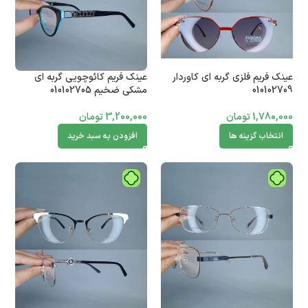
عینک فریم فلزی گربه ای کاوردار
عینک فریم کائوچویی گربه ای
010102709
مشکی ضخیم 010102705
1,780,000
تومان
3,200,000
تومان
انتخاب گزینه ها
افزودن به سبد خرید