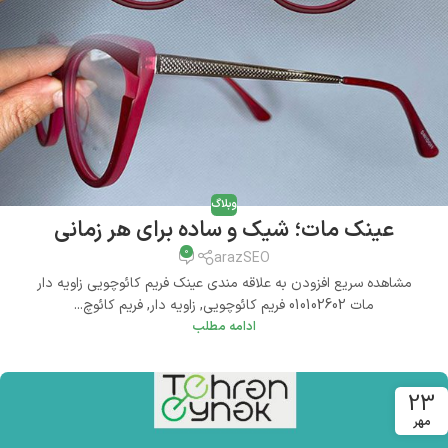
وبلاگ
عینک مات؛ شیک و ساده برای هر زمانی
0
arazSEO
مشاهده سریع افزودن به علاقه مندی عینک فریم کائوچویی زاویه دار
مات 010102602 فریم کائوچویی, زاویه دار, فریم کائوچ...
ادامه مطلب
23
مهر