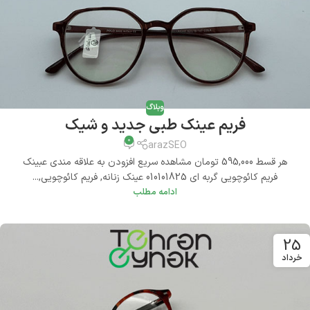
وبلاگ
فریم عینک طبی جدید و شیک
0
arazSEO
هر قسط 595,000 تومان مشاهده سریع افزودن به علاقه مندی عبینک
فریم کائوچویی گربه ای 010101825 عینک زنانه, فریم کائوچویی,...
ادامه مطلب
25
خرداد