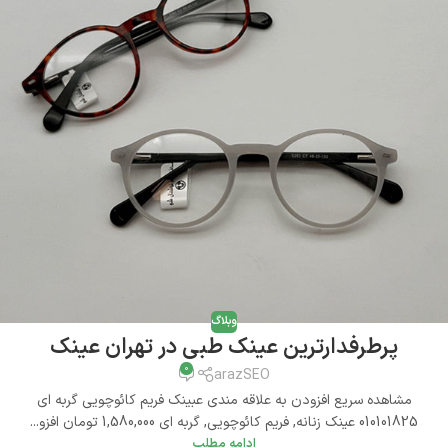
وبلاگ
پرطرفدارترین عینک طبی در تهران عینک
0
arazSEO
مشاهده سریع افزودن به علاقه مندی عبینک فریم کائوچویی گربه ای
010101825 عینک زنانه, فریم کائوچویی, گربه ای 1,580,000 تومان افزو...
ادامه مطلب