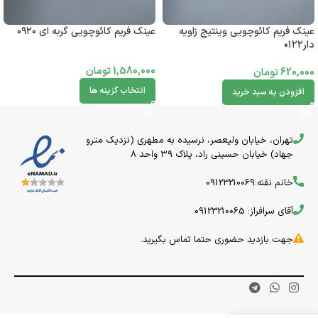
عینک فریم کائوچویی وینتیج زاویه
عینک فریم کائوچویی گربه ای ۰۹۲۰
دار۰۱۲۲
1,580,000
تومان
620,000
تومان
انتخاب گزینه ها
افزودن به سبد خرید
تهران، خیابان ولیعصر، نرسیده به مطهری (نزدیک مترو
جهاد) خیابان حسینی راد، پلاک ۳۹ واحد 8
خانم نقنه:09123210069
آقای سرافراز: 09123210065
جهت بازدید حضوری حتما تماس بگیرید.