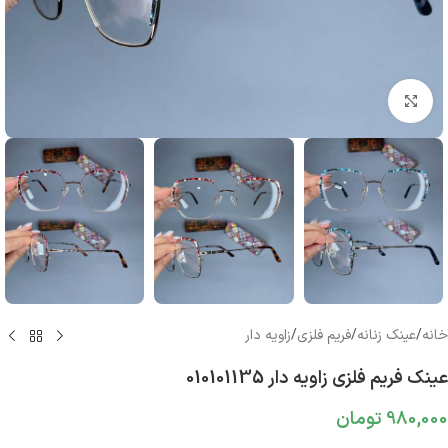
بزرگنمایی تصویر
خانه
/
عینک زنانه
/
فریم فلزی
/
زاویه دار
عینک فریم فلزی زاویه دار 010101135
980,000
تومان