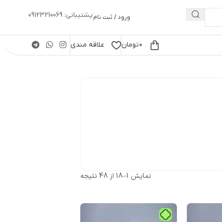
پشتیبانی: 09123210069
ورود / ثبت نام
0
تومان
علاقه مندی
نمایش 1–18 از 48 نتیجه