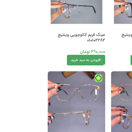
ینتیج
عینک فریم کائوچویی وینتیج
010102282
690,000
تومان
افزودن به سبد خرید