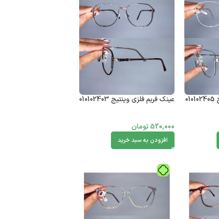
01
عینک فریم فلزی وینتیج 010102403
520,000
تومان
افزودن به سبد خرید