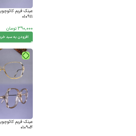
عینک فریم کائوچوی
010911
390,000
تومان
افزودن به سبد خری
عینک فریم کائوچوی
010904