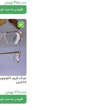
450,000
تومان
افزودن به سبد خری
عینک فریم کائوچوی
010899
790,000
تومان
افزودن به سبد خری