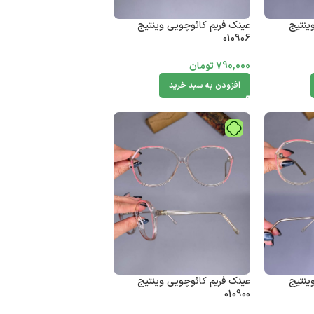
ینتیج
عینک فریم کائوچویی وینتیج
010906
790,000
تومان
افزودن به سبد خرید
ینتیج
عینک فریم کائوچویی وینتیج
010900