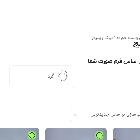
چسب خورده “عینک وینتیج”
ج
ر اساس فرم صورت شما
گرد